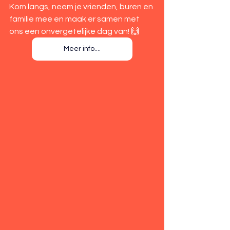
Kom langs, neem je vrienden, buren en 
familie mee en maak er samen met 
ons een onvergetelijke dag van! 🙌
Meer info....