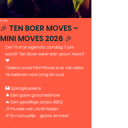
2 apr
🎉 TEN BOER MOVES –
MINI MOVES 2026 🎉
Zet ‘m in je agenda: zondag 7 juni 
wordt Ten Boer weer één groot feest! 
🧡
Tijdens onze Mini Moves is er van alles 
te beleven voor jong én oud:
🏰 Springkussens
🎩 Een gave goochelshow
🔥 Een gezellige dorps-BBQ
🎶 Muziek van Jordi Weijer
🎉 En natuurlijk… gratis entree!