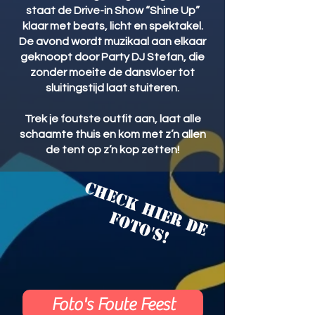
staat de Drive-in Show “Shine Up”
klaar met beats, licht en spektakel.
De avond wordt muzikaal aan elkaar
geknoopt door Party DJ Stefan, die
zonder moeite de dansvloer tot
sluitingstijd laat stuiteren.
Trek je foutste outfit aan, laat alle
schaamte thuis en kom met z’n allen
de tent op z’n kop zetten!
C
h
e
c
k
h
i
e
d
e
o
t
o
's
r
f
!
Foto's Foute Feest