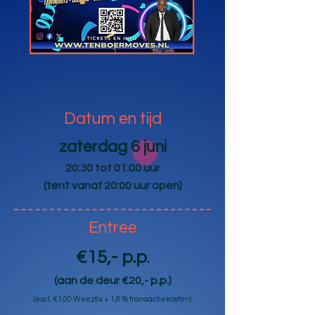
Datum en tijd
zaterdag 6 juni
20:30 tot 01:00 uur
(tent vanaf 20:00 uur open)
Entree
€15,- p.p
.
(aan de deur €20,- p.p.)
(
excl. €1,00 Weeztix + 1,8 % transactiekosten)