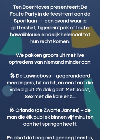
Ten Boer Moves presenteert: De
Foute Party in de feesttent aan de
Sportlaan — een avond waar je
glittershirt, tijgerprintpak of foute
hawaiiblouse eindelijk helemaal tot
hun recht komen.
We pakken groots uit met live
optredens van niemand minder dan:
🎤 De Lawineboys – gegarandeerd
meezingers, hit na hit, en een tent die
volledig uit z’n dak gaat. Met Joost,
Sex met die kale enz....
🎤 Orlando (de Zwarte Jannes) – de
man die élk publiek binnen vijf minuten
aan het springen heeft.
En alsof dat nog niet genoeg feest is,