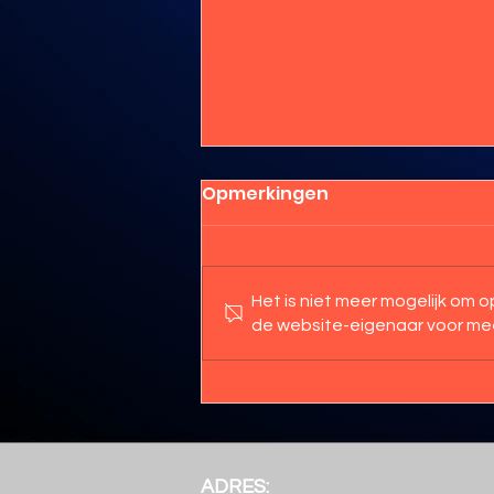
Opmerkingen
Het is niet meer mogelijk om
de website-eigenaar voor mee
Foto's Foute Feest
online!!
ADRES: