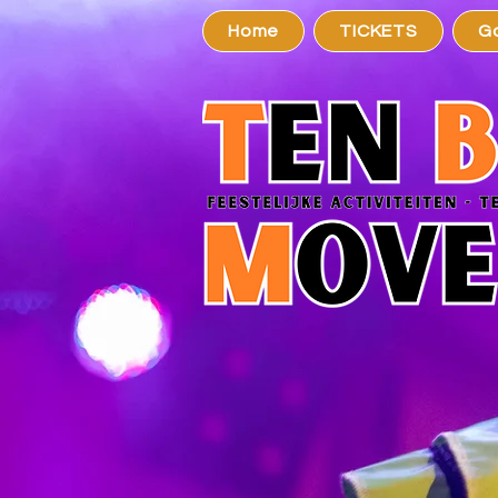
Home
TICKETS
G