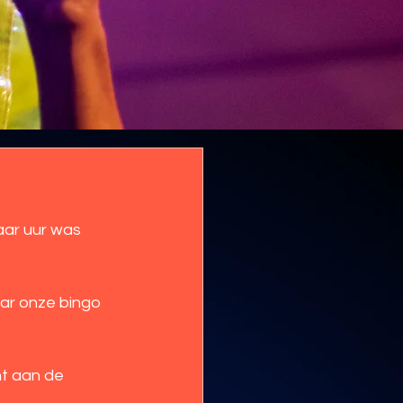
aar uur was 
nt aan de 