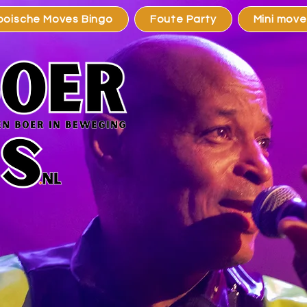
ooische Moves Bingo
Foute Party
Mini move