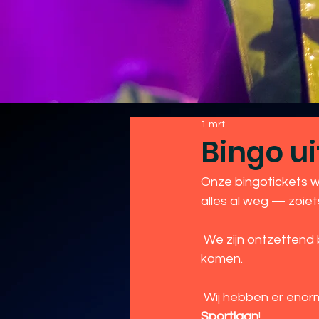
1 mrt
Bingo ui
Onze bingotickets w
alles al weg — zoi
 We zijn ontzettend blij en dankbaar dat jullie elk jaar met zóveel mensen naar onze bingo 
komen.
 Wij hebben er enorm 
Sportlaan
!