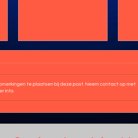
 opmerkingen te plaatsen bij deze post. Neem contact op met
Kleu
r info.
Een kloddertje roze hier,
een kloddertje roze
daar…